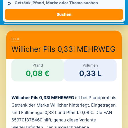
⌕
durchsuchen
Suchen
BIER
Willicher Pils 0,33l MEHRWEG
Pfand
Volumen
0,08 €
0,33 L
Willicher Pils 0,33l MEHRWEG
ist bei Pfandpirat als
Getränk der Marke Willicher hinterlegt. Eingetragen
sind Füllmenge: 0,33 l und Pfand: 0,08 €. Die EAN
659701378460 hilft, genau diese Variante
wiederzufinden. Der ausgeschriebene