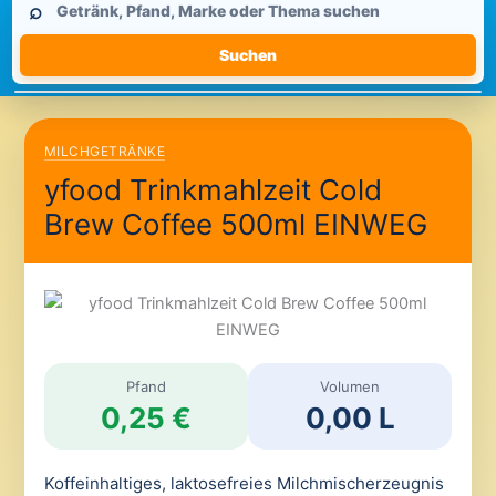
⌕
durchsuchen
Suchen
MILCHGETRÄNKE
yfood Trinkmahlzeit Cold
Brew Coffee 500ml EINWEG
Pfand
Volumen
0,25 €
0,00 L
Koffeinhaltiges, laktosefreies Milchmischerzeugnis