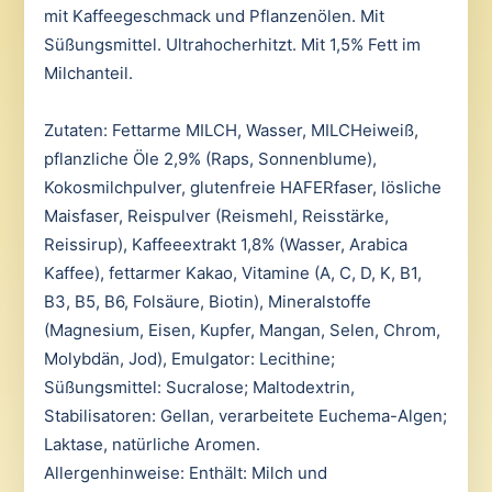
mit Kaffeegeschmack und Pflanzenölen. Mit
Süßungsmittel. Ultrahocherhitzt. Mit 1,5% Fett im
Milchanteil.
Zutaten: Fettarme MILCH, Wasser, MILCHeiweiß,
pflanzliche Öle 2,9% (Raps, Sonnenblume),
Kokosmilchpulver, glutenfreie HAFERfaser, lösliche
Maisfaser, Reispulver (Reismehl, Reisstärke,
Reissirup), Kaffeeextrakt 1,8% (Wasser, Arabica
Kaffee), fettarmer Kakao, Vitamine (A, C, D, K, B1,
B3, B5, B6, Folsäure, Biotin), Mineralstoffe
(Magnesium, Eisen, Kupfer, Mangan, Selen, Chrom,
Molybdän, Jod), Emulgator: Lecithine;
Süßungsmittel: Sucralose; Maltodextrin,
Stabilisatoren: Gellan, verarbeitete Euchema-Algen;
Laktase, natürliche Aromen.
Allergenhinweise: Enthält: Milch und