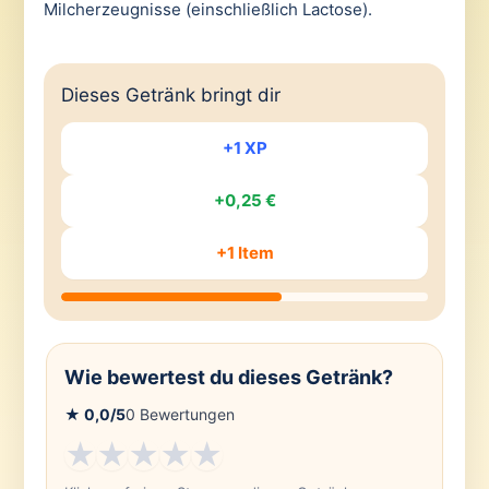
Milcherzeugnisse (einschließlich Lactose).
Dieses Getränk bringt dir
+1 XP
+0,25 €
+1 Item
Wie bewertest du dieses Getränk?
★
0,0
/5
0
Bewertungen
★
★
★
★
★