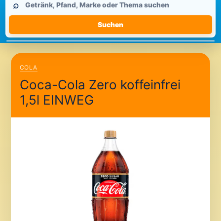
⌕
durchsuchen
Suchen
COLA
Coca-Cola Zero koffeinfrei
1,5l EINWEG