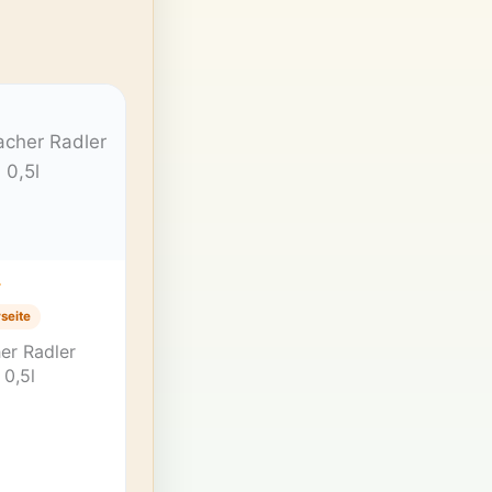
T
seite
er Radler
 0,5l