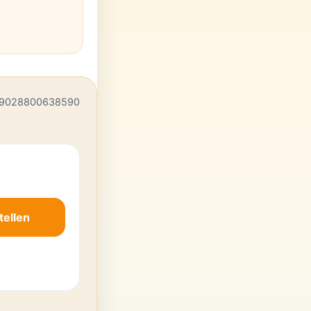
 9028800638590
tellen