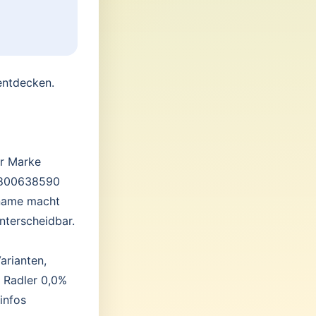
entdecken.
er Marke
28800638590
tname macht
nterscheidbar.
arianten,
r Radler 0,0%
infos