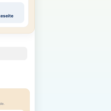
eseite
de.