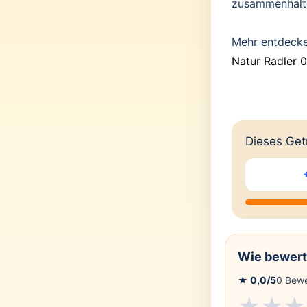
zusammenhalt
Mehr entdeck
Natur Radler 0
Dieses Getr
Wie bewert
★
0,0
/5
0
Bewe
★
★
★