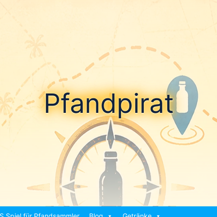
Pfandpirat
S Spiel für Pfandsammler
Blog
Getränke