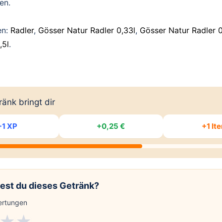
en.
en:
Radler
,
Gösser Natur Radler 0,33l
,
Gösser Natur Radler 0
,5l
.
änk bringt dir
+1 XP
+0,25 €
+1 It
est du dieses Getränk?
rtungen
★
★