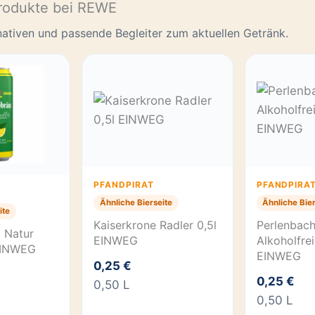
rodukte bei REWE
rnativen und passende Begleiter zum aktuellen Getränk.
PFANDPIRAT
PFANDPIRA
Ähnliche Bierseite
Ähnliche Bier
ite
Kaiserkrone Radler 0,5l
Perlenbach
 Natur
EINWEG
Alkoholfrei
 EINWEG
EINWEG
0,25 €
0,25 €
0,50 L
0,50 L