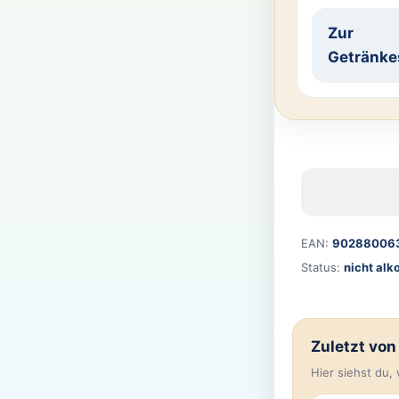
Zur
Getränke
EAN:
90288006
Status:
nicht alk
Zuletzt vo
Hier siehst du