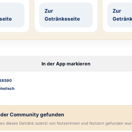
Zur
Zur
seite
Getränkeseite
Getränk
In der App markieren
38590
oholisch
n der Community gefunden
, wo dieses Getränk zuletzt von Nutzerinnen und Nutzern gefunden wur