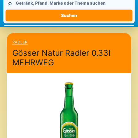
⌕
durchsuchen
Suchen
RADLER
Gösser Natur Radler 0,33l
MEHRWEG