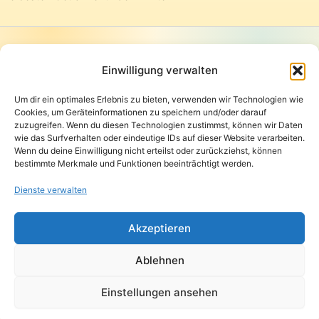
Startseite
Presse
Einwilligung verwalten
Kontakt / Support
Um dir ein optimales Erlebnis zu bieten, verwenden wir Technologien wie
Datenschutzerklärung
Cookies, um Geräteinformationen zu speichern und/oder darauf
AGB
zuzugreifen. Wenn du diesen Technologien zustimmst, können wir Daten
Widerrufsbelehrung
wie das Surfverhalten oder eindeutige IDs auf dieser Website verarbeiten.
Wenn du deine Einwilligung nicht erteilst oder zurückziehst, können
Versand und Lieferung
bestimmte Merkmale und Funktionen beeinträchtigt werden.
Zahlungsarten
Impressum
Dienste verwalten
Copyright © 2026 Pfandpirat | Präsentiert von
Zimmermanns
Akzeptieren
Internet & PR-Beratung
Ablehnen
Folge Pfandpirat
Einstellungen ansehen
Instagram
YouTube