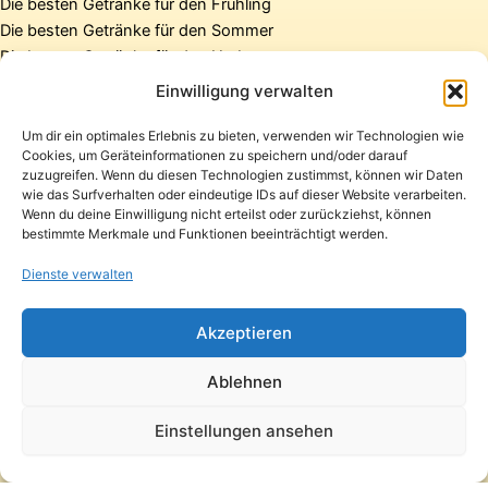
Die besten Getränke für den Frühling
Die besten Getränke für den Sommer
Die besten Getränke für den Herbst
Die besten Getränke für den Winter
Einwilligung verwalten
Um dir ein optimales Erlebnis zu bieten, verwenden wir Technologien wie
Cookies, um Geräteinformationen zu speichern und/oder darauf
Startseite
zuzugreifen. Wenn du diesen Technologien zustimmst, können wir Daten
Presse
wie das Surfverhalten oder eindeutige IDs auf dieser Website verarbeiten.
Wenn du deine Einwilligung nicht erteilst oder zurückziehst, können
Kontakt / Support
bestimmte Merkmale und Funktionen beeinträchtigt werden.
Datenschutzerklärung
Impressum
Dienste verwalten
Copyright © 2026 Pfandpirat | Präsentiert von
Zimmermanns
Akzeptieren
Internet & PR-Beratung
Ablehnen
Folge Pfandpirat
Einstellungen ansehen
Instagram
YouTube