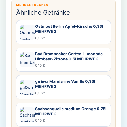
MEHR ENTDECKEN
Ähnliche Getränke
Ostmost Berlin Apfel-Kirsche 0,33l
MEHRWEG
0,08 €
Bad Brambacher Garten-Limonade
Himbeer-Zitrone 0,5l MEHRWEG
0,15 €
gu&wa Mandarine Vanille 0,33l
MEHRWEG
0,08 €
Sachsenquelle medium Orange 0,75l
MEHRWEG
0,15 €