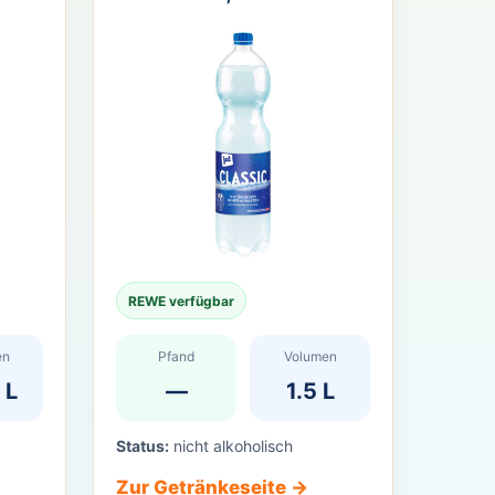
REWE verfügbar
en
Pfand
Volumen
 L
—
1.5 L
Status:
nicht alkoholisch
Zur Getränkeseite →