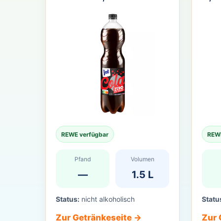
REWE verfügbar
REWE
Pfand
Volumen
—
1.5 L
Status:
nicht alkoholisch
Statu
Zur Getränkeseite →
Zur 