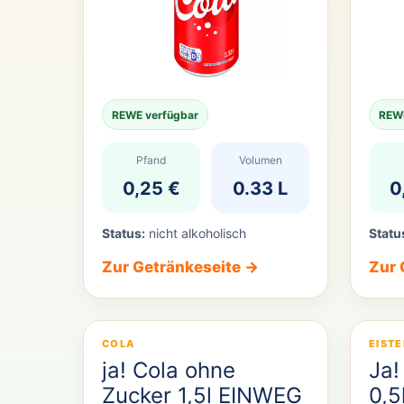
REWE verfügbar
REWE
Pfand
Volumen
0,25 €
0.33 L
0
Status:
nicht alkoholisch
Statu
Zur Getränkeseite →
Zur 
COLA
EISTE
ja! Cola ohne
Ja!
Zucker 1,5l EINWEG
0,5