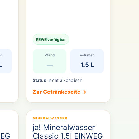
REWE verfügbar
en
Pfand
Volumen
L
—
1.5 L
Status:
nicht alkoholisch
Zur Getränkeseite →
MINERALWASSER
ja! Mineralwasser
WEG
Classic 1,5l EINWEG