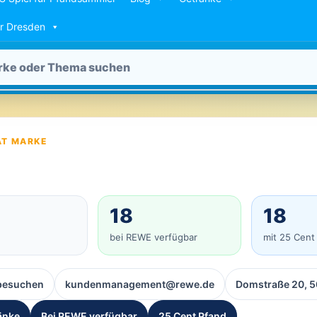
ür Dresden
AT MARKE
18
18
bei REWE verfügbar
mit 25 Cent
besuchen
kundenmanagement@rewe.de
Domstraße 20, 5
änke
Bei REWE verfügbar
25 Cent Pfand