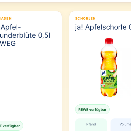
NADEN
SCHORLEN
 Apfel-
ja! Apfelschorle 
underblüte 0,5l
NWEG
REWE verfügbar
Pfand
Volum
 verfügbar