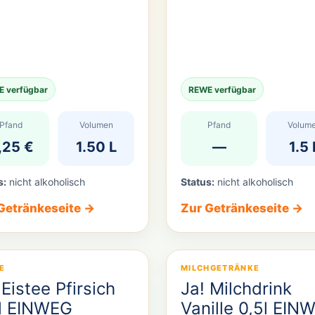
 verfügbar
REWE verfügbar
Pfand
Volumen
Pfand
Volum
,25 €
1.50 L
—
1.5 
s:
nicht alkoholisch
Status:
nicht alkoholisch
Getränkeseite →
Zur Getränkeseite →
E
MILCHGETRÄNKE
 Eistee Pfirsich
Ja! Milchdrink
l EINWEG
Vanille 0,5l EIN