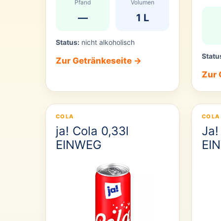
Pfand
Volumen
—
1 L
Status:
nicht alkoholisch
Statu
Zur Getränkeseite →
Zur 
COLA
COLA
ja! Cola 0,33l
Ja!
EINWEG
EI