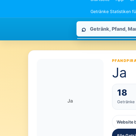
Getränke Statistiken f
Pfandpirat
⌕
durchsuchen
PFANDPIR
Ja
18
Ja
Getränke
Website 
Alle Getr