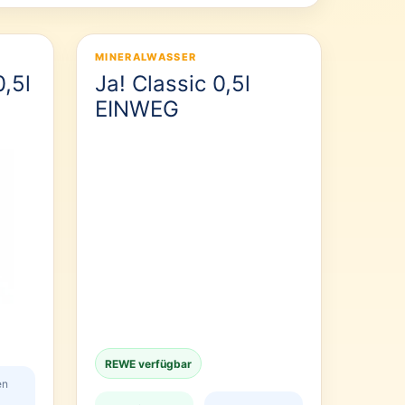
MINERALWASSER
0,5l
Ja! Classic 0,5l
EINWEG
REWE verfügbar
en