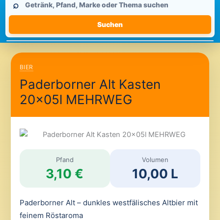
⌕
durchsuchen
Suchen
BIER
Paderborner Alt Kasten
20x05l MEHRWEG
Pfand
Volumen
3,10 €
10,00 L
Paderborner Alt – dunkles westfälisches Altbier mit
feinem Röstaroma