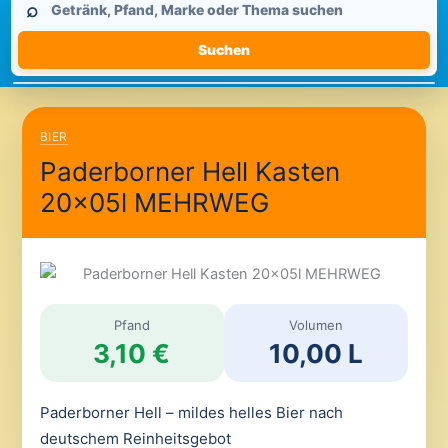
⌕
durchsuchen
Suchen
BIER
Paderborner Hell Kasten
20x05l MEHRWEG
Pfand
Volumen
3,10 €
10,00 L
Paderborner Hell – mildes helles Bier nach
deutschem Reinheitsgebot