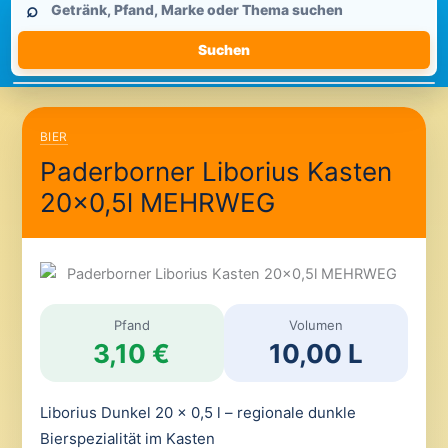
⌕
durchsuchen
Suchen
BIER
Paderborner Liborius Kasten
20×0,5l MEHRWEG
Pfand
Volumen
3,10 €
10,00 L
Liborius Dunkel 20 x 0,5 l – regionale dunkle
Bierspezialität im Kasten