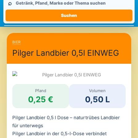
⌕
durchsuchen
Suchen
BIER
Pilger Landbier 0,5l EINWEG
Pfand
Volumen
0,25 €
0,50 L
Pilger Landbier 0,5 l Dose – naturtrübes Landbier
für unterwegs
Pilger Landbier in der 0,5-l-Dose verbindet