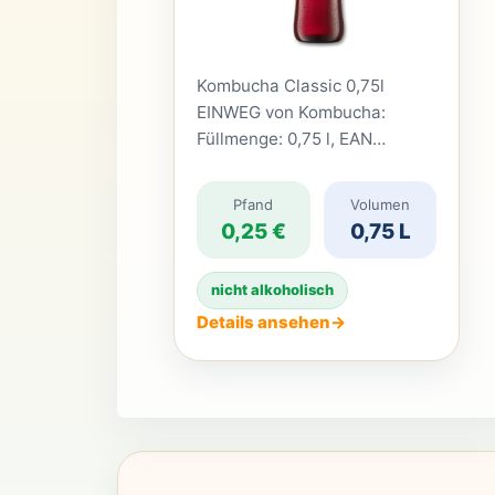
Kombucha Classic 0,75l
EINWEG von Kombucha:
Füllmenge: 0,75 l, EAN
9008700193634
Pfand
Volumen
0,25 €
0,75 L
nicht alkoholisch
Details ansehen
→