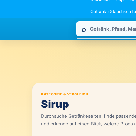
Getränke Statistiken f
Pfandpirat
⌕
durchsuchen
KATEGORIE & VERGLEICH
Sirup
Durchsuche Getränkeseiten, finde passend
und erkenne auf einen Blick, welche Produk