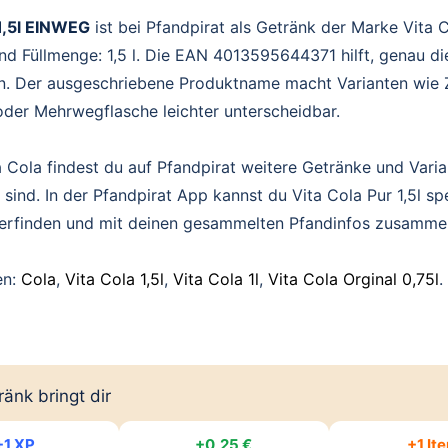
 1,5l EINWEG
ist bei Pfandpirat als Getränk der Marke Vita C
nd Füllmenge: 1,5 l. Die EAN 4013595644371 hilft, genau di
n. Der ausgeschriebene Produktname macht Varianten wie Z
der Mehrwegflasche leichter unterscheidbar.
 Cola findest du auf Pfandpirat weitere Getränke und Varia
 sind. In der Pfandpirat App kannst du Vita Cola Pur 1,5l sp
derfinden und mit deinen gesammelten Pfandinfos zusamme
en:
Cola
,
Vita Cola 1,5l
,
Vita Cola 1l
,
Vita Cola Orginal 0,75l
.
änk bringt dir
+1 XP
+0,25 €
+1 It