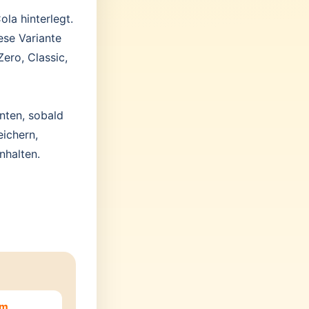
ola hinterlegt.
ese Variante
ero, Classic,
nten, sobald
eichern,
nhalten.
em