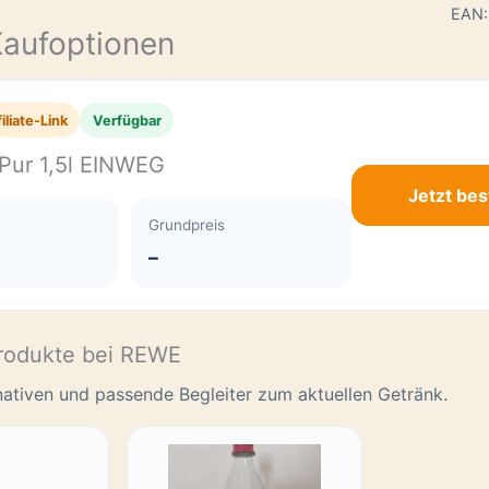
E
EAN:
Kaufoptionen
iliate-Link
Verfügbar
 Pur 1,5l EINWEG
Jetzt bes
Grundpreis
–
rodukte bei REWE
rnativen und passende Begleiter zum aktuellen Getränk.