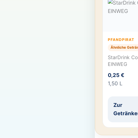
PFANDPIRAT
Ähnliche Geträ
StarDrink Col
EINWEG
0,25 €
1,50 L
Zur
Getränke