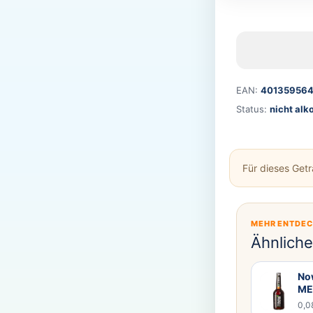
EAN:
401359564
Status:
nicht alk
Für dieses Get
MEHR ENTDE
Ähnlich
Now
ME
0,0