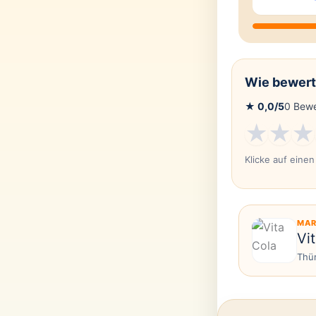
Wie bewert
★
0,0
/5
0
Bewe
★
★
★
Klicke auf eine
MAR
Vi
Thü