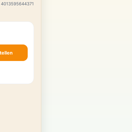
 4013595644371
tellen