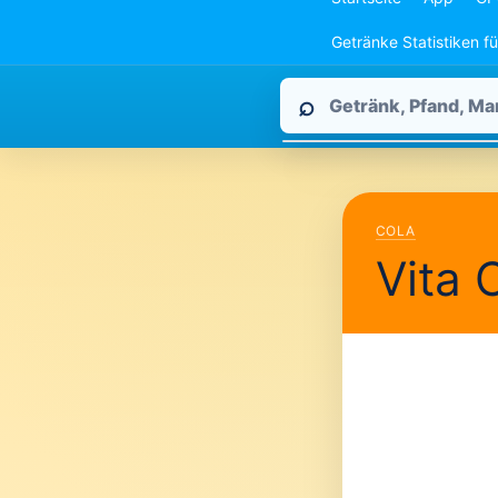
Getränke Statistiken f
Pfandpirat
⌕
durchsuchen
COLA
Vita 