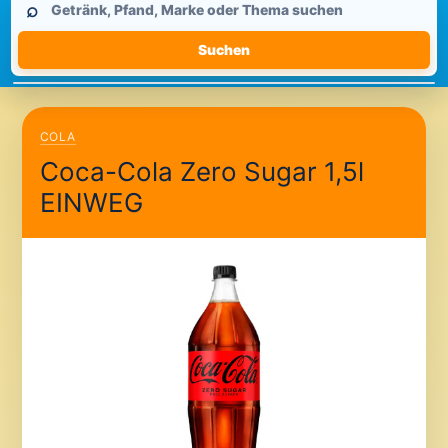
⌕
durchsuchen
Suchen
COLA
Coca-Cola Zero Sugar 1,5l
EINWEG